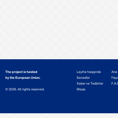
The project is funded
Layihə haqqında
Ana 
by the European Union.
Sənədlər
Fayd
Xəbər və Tədbirlər
F.A.
© 2026. All rights reserved.
Əlaqə