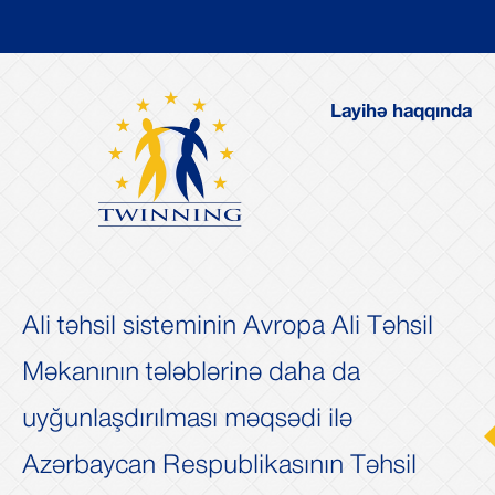
Layihə haqqında
Ali təhsil sisteminin Avropa Ali Təhsil
Məkanının tələblərinə daha da
uyğunlaşdırılması məqsədi ilə
i
Növbət
Azərbaycan Respublikasının Təhsil