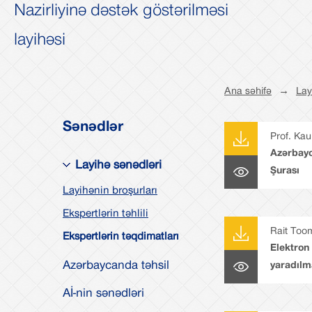
Nazirliyinə dəstək göstərilməsi
layihəsi
Ana səhifə
→
Lay
Sənədlər
Prof. Ka
Azərbayc
Layihə sənədləri
Şurası
Layihənin broşurları
Ekspertlərin təhlili
Rait Too
Ekspertlərin təqdimatları
Elektron
Azərbaycanda təhsil
yaradılm
Aİ-nin sənədləri