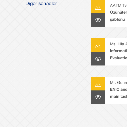
Digər sənədlər
AATM Tvi
Özünütəh
şablonu
Ms Hilla 
Informati
Evaluatio
Pedagogi
Mr. Gunn
ENIC an
main task
informat
European