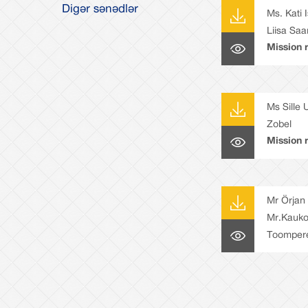
hesabatd
Digər sənədlər
Ms. Kati 
Liisa Saa
Mission r
Fostering
Capacity
Ms Sille 
Zobel
Mission r
Revisions
Framewo
Mr Örjan
Mr.Kauko
Toomper
Mission r
Steering
and Activ
Benchma