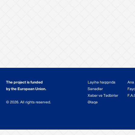
The project is funded
Layihə haqqında
Ana 
by the European Union.
Sənədlər
Fayd
Xəbər və Tədbirlər
F.A.
© 2026. All rights reserved.
Əlaqə