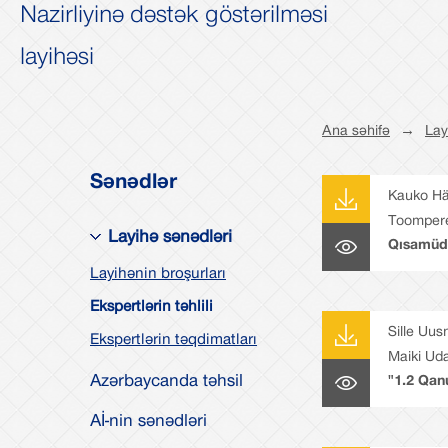
Nazirliyinə dəstək göstərilməsi
layihəsi
Ana səhifə
→
Lay
Sənədlər
Kauko Hä
Toomper
Layihə sənədləri
Qısamüdd
Kauko Hä
Layihənin broşurları
Toompere
Ekspertlərin təhlili
idarəetm
Sille Uus
Ekspertlərin təqdimatları
məsələlər
Maiki Ud
Azərbaycanda təhsil
"1.2 Qanu
təshihi" 
Aİ-nin sənədləri
çərçivəs