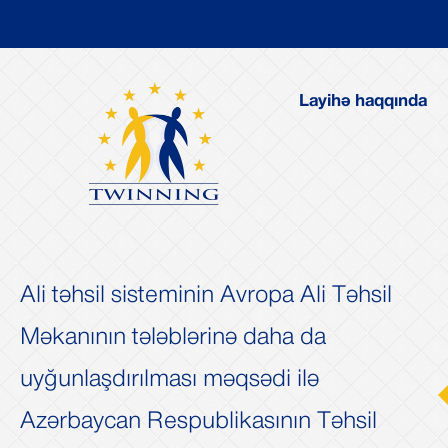
Layihə haqqında
Ali təhsil sisteminin Avropa Ali Təhsil
Məkanının tələblərinə daha da
uyğunlaşdırılması məqsədi ilə
i
Növbət
Azərbaycan Respublikasının Təhsil